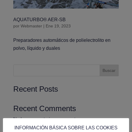
AQUATURBO® AER-SB
por
Webmaster
|
Ene 19, 2023
Preparadores automáticos de polielectrolito en
polvo, líquido y duales
Buscar
Recent Posts
Recent Comments
No hay comentarios que mostrar.
INFORMACIÓN BÁSICA SOBRE LAS COOKIES