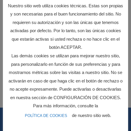
Nuestro sitio web utiliza cookies técnicas. Estas son propias
y son necesarias para el buen funcionamiento del sitio. No
requieren su autorización y son las únicas que tenemos
activadas por defecto. Por lo tanto, son las únicas cookies
que estarán activas si usted rechaza o no hace clic en el
botón ACEPTAR.
PROGRAMA KIT DIGITAL COFINANCIADO POR
Las demás cookies se utilizan para mejorar nuestro sitio,
LOS FONDOS NEXT GENERATION (EU) DEL
para personalizarlo en función de sus preferencias y para
MECANISMO DE RECUPERACIÓN Y
mostrarnos métricas sobre las visitas a nuestro sitio. No se
RESILIENCIA
activarán en caso de que haga clic en el botón de rechazo o
no acepte expresamente. Puede activarlas o desactivarlas
en nuestra sección de CONFIGURACIÓN DE COOKIES.
Para más información, consulte la
de nuestro sitio web.
POLÍTICA DE COOKIES