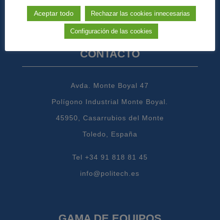
Aceptar todo
Rechazar las cookies innecesarias
Configuración de las cookies
CONTACTO
Avda. Monte Boyal 47
Polígono Industrial Monte Boyal.
45950, Casarrubios del Monte
Toledo, España
Tel +34 91 818 81 45
info@politech.es
GAMA DE EQUIPOS