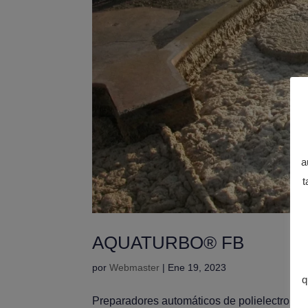
a
t
AQUATURBO® FB
por
Webmaster
|
Ene 19, 2023
q
Preparadores automáticos de polielectrolito 