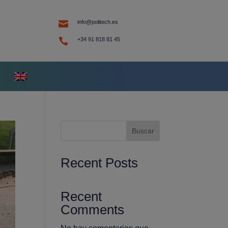

info@politech.es

+34 91 818 81 45
Buscar
Recent Posts
Recent
Comments