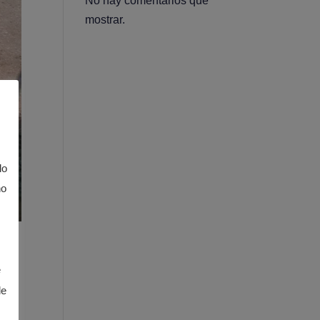
No hay comentarios que
mostrar.
lo
no
e
de