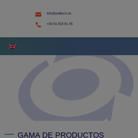

info@politech.es

+34 91 818 81 45
GAMA DE PRODUCTOS