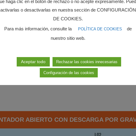
ue haga clic en el botón de rechazo o no acepte expresamente. Pue
activarlas o desactivarlas en nuestra sección de CONFIGURACIÓN
DE COOKIES.
Para más información, consulte la
de
POLÍTICA DE COOKIES
nuestro sitio web.
Aceptar todo
Rechazar las cookies innecesarias
ntador abierto con descarga por
Decantador mecánicamente cerr
bombeo.
descarga por gravedad.
Configuración de las cookies
NTADOR ABIERTO CON DESCARGA POR GRA