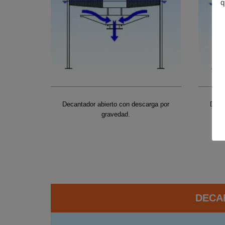
q
Decantador abierto con descarga por
Deca
gravedad.
DECA