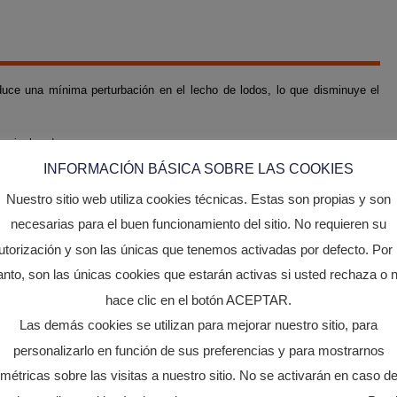
ce una mínima perturbación en el lecho de lodos, lo que disminuye el
.
os niveles de agua.
dimentación, su diseño impide la aspiración y descarga de los materiales
INFORMACIÓN BÁSICA SOBRE LAS COOKIES
e 10 a 2.000 m3/h.
Nuestro sitio web utiliza cookies técnicas. Estas son propias y son
necesarias para el buen funcionamiento del sitio. No requieren su
utorización y son las únicas que tenemos activadas por defecto. Por 
anto, son las únicas cookies que estarán activas si usted rechaza o 
hace clic en el botón ACEPTAR.
4 EJECUCIONES POSIBLES:
Las demás cookies se utilizan para mejorar nuestro sitio, para
personalizarlo en función de sus preferencias y para mostrarnos
métricas sobre las visitas a nuestro sitio. No se activarán en caso d