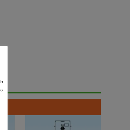
lo
no
e